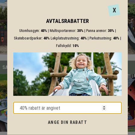
X
AVTALSRABATTER
Utomhusgym:
40%
| Multisportarenor:
30%
| Panna arenor:
30%
|
Skateboardparker:
40%
Lekplatsutrustning:
40%
| Parkutrustning:
40%
|
Fallskydd:
10%
SAND & VATTEN
LEKHUS
ANGE DIN RABATT