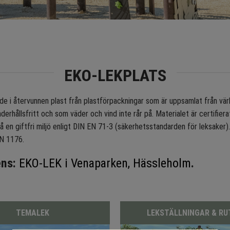
EKO-LEKPLATS
ade i återvunnen plast från plastförpackningar som är uppsamlat från vä
nderhållsfritt och som väder och vind inte rår på. Materialet är certifie
på en giftfri miljö enligt DIN EN 71-3 (säkerhetsstandarden för leksaker)
EN 1176.
ens:
EKO-LEK i Venaparken, Hässleholm
.
TEMALEK
LEKSTÄLLNINGAR & R