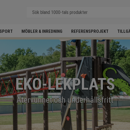
SPORT
MÖBLER & INREDNING
REFERENSPROJEKT
TILLG
EKO-LEKPLATS
Återvunnet och underhållsfritt