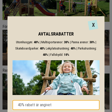
X
Förskola
AVTALSRABATTER
Utomhusgym:
40%
| Multisportarenor:
30%
| Panna arenor:
30%
|
Skateboardparker:
40%
Lekplatsutrustning:
40%
| Parkutrustning:
40%
| Fallskydd:
10%
Rastgård för hundar