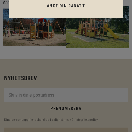
Ännu en lekplats
ANGE DIN RABATT
NYHETSBREV
PRENUMERERA
Dina personuppgifter behandlas i enlighet med vår
integritetspolicy
.