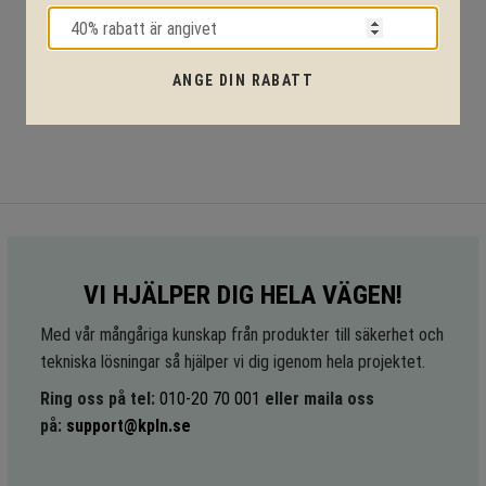
ANGE DIN RABATT
VI HJÄLPER DIG HELA VÄGEN!
Med vår mångåriga kunskap från produkter till säkerhet och
tekniska lösningar så hjälper vi dig igenom hela projektet.
Ring oss på tel:
010-20 70 001
eller maila oss
på:
support@kpln.se