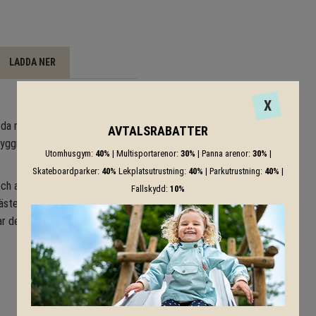
LADDA NER
X
neda magmuskler samt
AVTALSRABATTER
ggmuskler vilket leder till en
Utomhusgym:
40%
| Multisportarenor:
30%
| Panna arenor:
30%
|
Skateboardparker:
40%
Lekplatsutrustning:
40%
| Parkutrustning:
40%
|
ch alla användarnivåer – från
Fallskydd:
10%
mästerverk av design och
r den friska luften och den