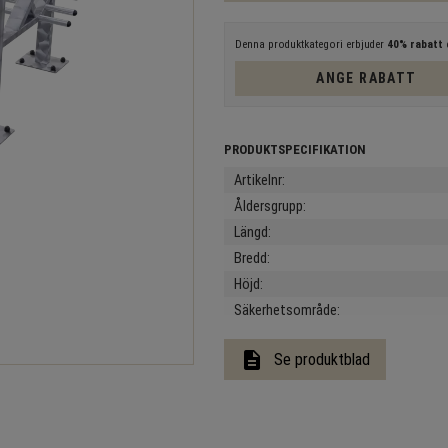
Denna produktkategori erbjuder
40% rabatt
e
ANGE RABATT
Artikelnr
Åldersgrupp
Längd
Bredd
Höjd
Säkerhetsområde
description
Se produktblad