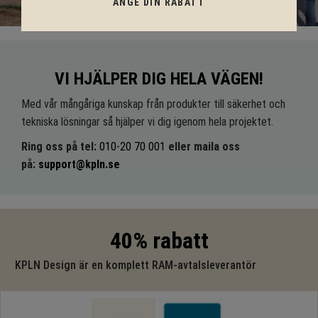
ANGE DIN RABATT
VI HJÄLPER DIG HELA VÄGEN!
Med vår mångåriga kunskap från produkter till säkerhet och
tekniska lösningar så hjälper vi dig igenom hela projektet.
Ring oss på tel:
010-20 70 001
eller maila oss
på:
support@kpln.se
40% rabatt
KPLN Design är en komplett RAM-avtalsleverantör