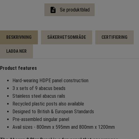
description
Se produktblad
BESKRIVNING
SÄKERHETSOMRÅDE
CERTIFIERING
LADDA NER
Product features
Hard-wearing HDPE panel construction
3 x sets of 9 abacus beads
Stainless steel abacus rails
Recycled plastic posts also available
Designed to British & European Standards
Pre-assembled singular panel
Avail sizes - 800mm x 595mm and 800mm x 1200mm