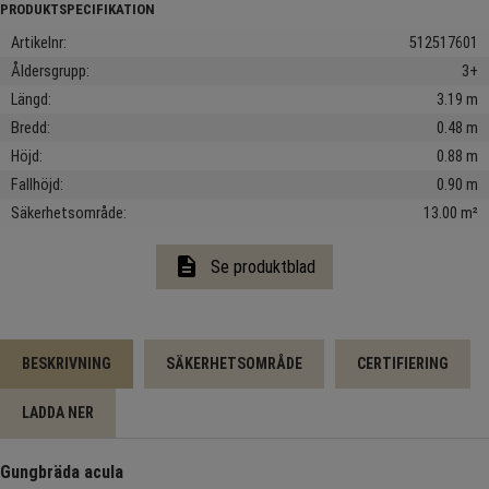
Artikelnr
512517601
Åldersgrupp
3+
Längd
3.19 m
Bredd
0.48 m
Höjd
0.88 m
Fallhöjd
0.90 m
Säkerhetsområde
13.00 m²
description
Se produktblad
BESKRIVNING
SÄKERHETSOMRÅDE
CERTIFIERING
LADDA NER
Gungbräda acula