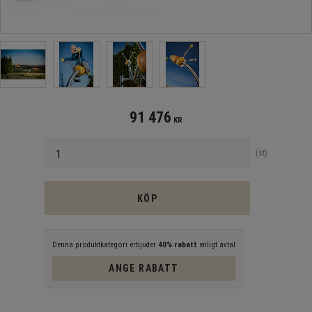
91 476
KR
Antal
st
KÖP
Denna produktkategori erbjuder
40% rabatt
enligt avtal
ANGE RABATT