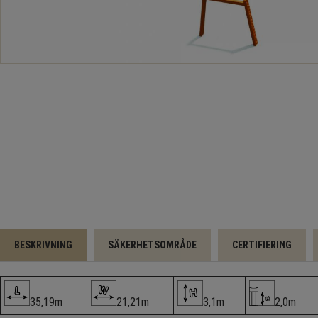
BESKRIVNING
SÄKERHETSOMRÅDE
CERTIFIERING
35,19m
21,21m
3,1m
2,0m