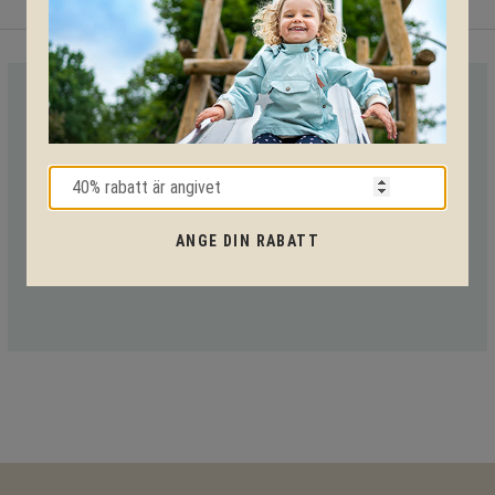
VI HJÄLPER DIG HELA VÄGEN!
Med vår mångåriga kunskap från produkter till säkerhet och
tekniska lösningar så hjälper vi dig igenom hela projektet.
Ring oss på tel:
010-20 70 001
eller maila oss
ANGE DIN RABATT
på:
support@kpln.se