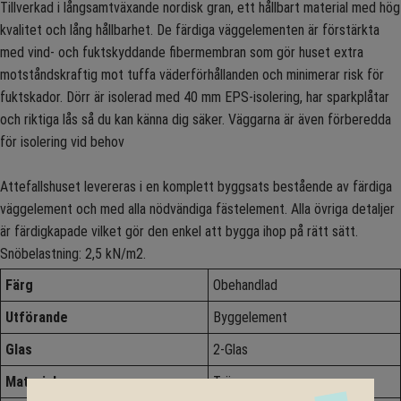
Tillverkad i långsamtväxande nordisk gran, ett hållbart material med hög
kvalitet och lång hållbarhet. De färdiga väggelementen är förstärkta
med vind- och fuktskyddande fibermembran som gör huset extra
motståndskraftig mot tuffa väderförhållanden och minimerar risk för
fuktskador. Dörr är isolerad med 40 mm EPS-isolering, har sparkplåtar
och riktiga lås så du kan känna dig säker. Väggarna är även förberedda
för isolering vid behov
Attefallshuset levereras i en komplett byggsats bestående av färdiga
väggelement och med alla nödvändiga fästelement. Alla övriga detaljer
är färdigkapade vilket gör den enkel att bygga ihop på rätt sätt.
Snöbelastning: 2,5 kN/m2.
Färg
Obehandlad
Utförande
Byggelement
Glas
2-Glas
Material
Trä