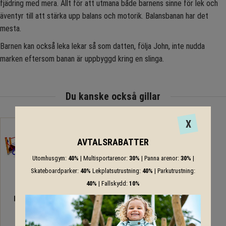
fjädring med mera. Allt för att utmana både barnens sinne för lek och
äventyr till att stärka upp balans och motorik. Balansbanan har det
mesta.
Barnen kan också leka lekar så som datten, följa John, inte nudda
marken eftersom banan är uppbyggd kring en slinga.
Du kanske också gillar
X
AVTALSRABATTER
Utomhusgym:
40%
| Multisportarenor:
30%
| Panna arenor:
30%
|
Skateboardparker:
40%
Lekplatsutrustning:
40%
| Parkutrustning:
40%
| Fallskydd:
10%
Balansbana 8
Balansbanan
Häng med!
En komplett bana!