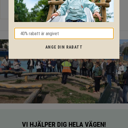
97 945
110 970
KR
KR
ANGE DIN RABATT
VI HJÄLPER DIG HELA VÄGEN!