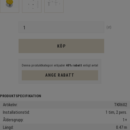
Antal
st
KÖP
Denna produktkategori erbjuder
40% rabatt
enligt avtal
ANGE RABATT
Artikelnr
TKR602
Installationstid
1 tim, 2 pers.
Åldersgrupp
1+
Längd
0.47 m