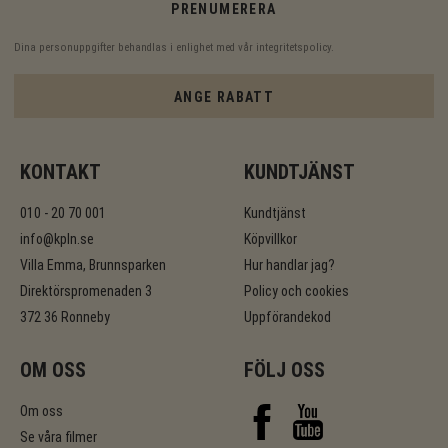
PRENUMERERA
Dina personuppgifter behandlas i enlighet med vår
integritetspolicy
.
ANGE RABATT
KONTAKT
KUNDTJÄNST
010 - 20 70 001
Kundtjänst
info@kpln.se
Köpvillkor
Villa Emma, Brunnsparken
Hur handlar jag?
Direktörspromenaden 3
Policy och cookies
372 36 Ronneby
Uppförandekod
OM OSS
FÖLJ OSS
Om oss
Se våra filmer