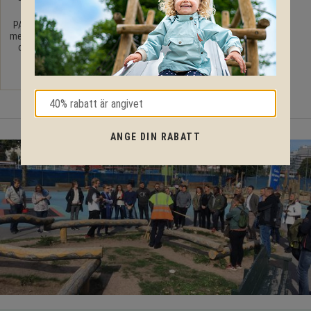
fästen
PAH fri däckgunga
med plastad kätting
och 2 gungleder
5 190
KR
ANGE DIN RABATT