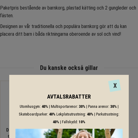
Paketpris bestående av barnkorg, plastad kätting och 2 gungleder och
fästen.
Designen av vår traditionella och populära barnkorg gör att du kan
placera ditt barn i båda riktningarna oberoende av sol och vind!
Du kanske också gillar
X
AVTALSRABATTER
Utomhusgym:
40%
| Multisportarenor:
30%
| Panna arenor:
30%
|
Skateboardparker:
40%
Lekplatsutrustning:
40%
| Parkutrustning:
40%
| Fallskydd:
10%
Däckgunga med
gungleder och