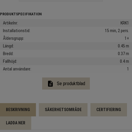
Artikelnr
KRK1
Installationstid
15 min, 2 pers.
Åldersgrupp
1+
Längd
0.45 m
Bredd
0.37 m
Fallhöjd
0.4 m
Antal användare
1
description
Se produktblad
BESKRIVNING
SÄKERHETSOMRÅDE
CERTIFIERING
LADDA NER