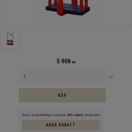
5 906
KR
Antal
st
KÖP
Denna produktkategori erbjuder
40% rabatt
enligt avtal
ANGE RABATT