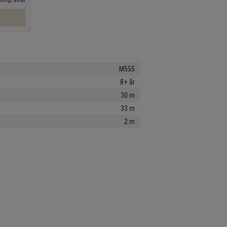
nligt avtal
M555
8+ år
30 m
33 m
2 m