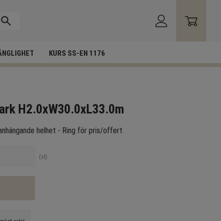
ÄNGLIGHET
KURS SS-EN 1176
park H2.0xW30.0xL33.0m
nhängande helhet - Ring för pris/offert
st