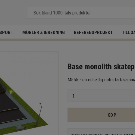
SPORT
MÖBLER & INREDNING
REFERENSPROJEKT
TILLG
Base monolith skate
M555 - en enhetlig och stark samma
Antal
KÖP