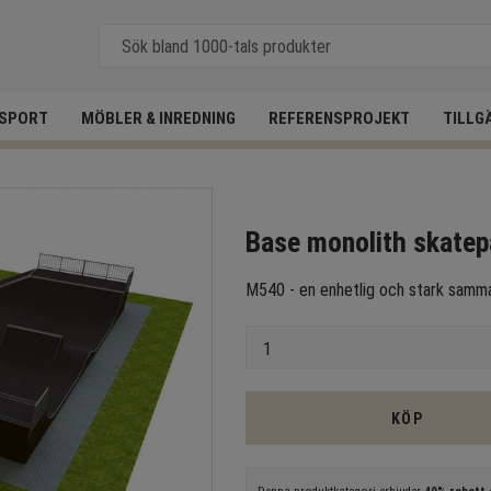
SPORT
MÖBLER & INREDNING
REFERENSPROJEKT
TILLG
Base monolith skate
M540 - en enhetlig och stark samma
Antal
KÖP