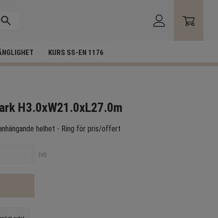
ÄNGLIGHET
KURS SS-EN 1176
park H3.0xW21.0xL27.0m
nhängande helhet - Ring för pris/offert
st