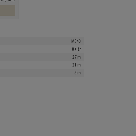
nligt avtal
M540
8+ år
27 m
21 m
3 m