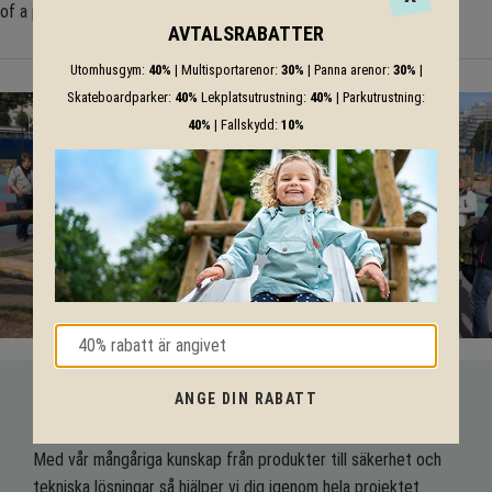
of a playground or play space.
AVTALSRABATTER
Utomhusgym:
40%
| Multisportarenor:
30%
| Panna arenor:
30%
|
Skateboardparker:
40%
Lekplatsutrustning:
40%
| Parkutrustning:
40%
| Fallskydd:
10%
ANGE DIN RABATT
VI HJÄLPER DIG HELA VÄGEN!
Med vår mångåriga kunskap från produkter till säkerhet och
tekniska lösningar så hjälper vi dig igenom hela projektet.