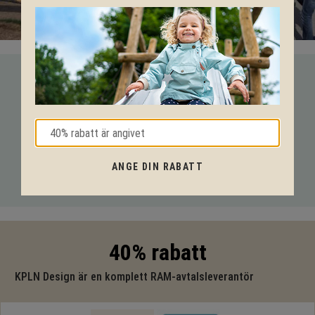
VI HJÄLPER DIG HELA VÄGEN!
Med vår mångåriga kunskap från produkter till säkerhet och
tekniska lösningar så hjälper vi dig igenom hela projektet.
Ring oss på tel:
010-20 70 001
eller maila oss
ANGE DIN RABATT
på:
support@kpln.se
40% rabatt
KPLN Design är en komplett RAM-avtalsleverantör