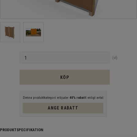
Antal
st
KÖP
Denna produktkategori erbjuder
40% rabatt
enligt avtal
ANGE RABATT