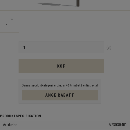
Antal
st
KÖP
Denna produktkategori erbjuder
40% rabatt
enligt avtal
ANGE RABATT
Artikelnr
573030401