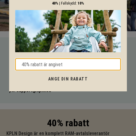
40%
| Fallskydd:
10%
VI HJÄLPER DIG HELA VÄGEN!
Med vår mångåriga kunskap från produkter till säkerhet och
tekniska lösningar så hjälper vi dig igenom hela projektet.
ANGE DIN RABATT
Ring oss på tel:
010-20 70 001
eller maila oss
på:
support@kpln.se
40% rabatt
KPLN Design är en komplett RAM-avtalsleverantör