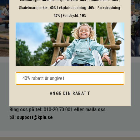
Skateboardparker:
40%
Lekplatsutrustning:
40%
| Parkutrustning:
40%
| Fallskydd:
10%
VI HJÄLPER DIG HELA VÄGEN!
Med vår mångåriga kunskap från produkter till säkerhet och
ANGE DIN RABATT
tekniska lösningar så hjälper vi dig igenom hela projektet.
Ring oss på tel:
010-20 70 001
eller maila oss
på:
support@kpln.se