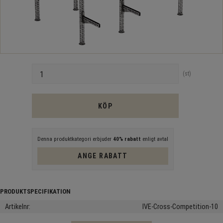
Antal
st
KÖP
Denna produktkategori erbjuder
40% rabatt
enligt avtal
ANGE RABATT
Artikelnr
IVE-Cross-Competition-10