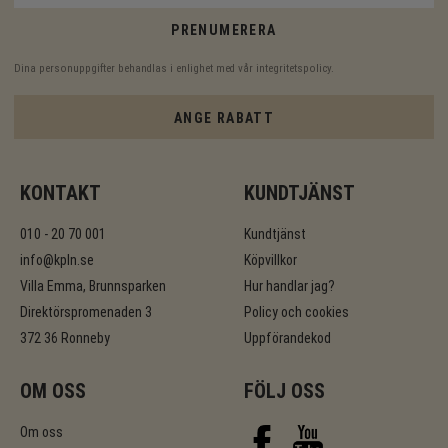
PRENUMERERA
Dina personuppgifter behandlas i enlighet med vår
integritetspolicy
.
ANGE RABATT
KONTAKT
KUNDTJÄNST
010 - 20 70 001
Kundtjänst
info@kpln.se
Köpvillkor
Villa Emma, Brunnsparken
Hur handlar jag?
Direktörspromenaden 3
Policy och cookies
372 36 Ronneby
Uppförandekod
OM OSS
FÖLJ OSS
Om oss