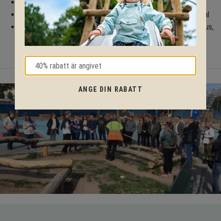
Alla verktyg säkert fästa med vajer – minimerar stöldrisk
Enkelt underhåll och lång livslängd tack vare rostfritt material
Passar perfekt som servicepunkt i cykelgarage, parkeringshus,
bostadsområden och längs cykelvägar
ANGE DIN RABATT