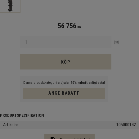
56 756
KR
Antal
st
KÖP
Denna produktkategori erbjuder
40% rabatt
enligt avtal
ANGE RABATT
Artikelnr
105000142