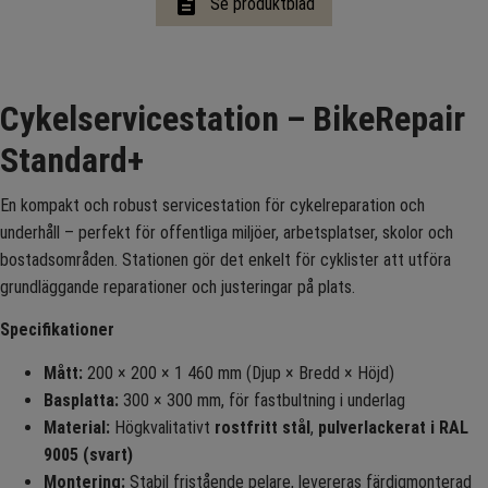
description
Se produktblad
Cykelservicestation – BikeRepair
Standard+
En kompakt och robust servicestation för cykelreparation och
underhåll – perfekt för offentliga miljöer, arbetsplatser, skolor och
bostadsområden. Stationen gör det enkelt för cyklister att utföra
grundläggande reparationer och justeringar på plats.
Specifikationer
Mått:
200 × 200 × 1 460 mm (Djup × Bredd × Höjd)
Basplatta:
300 × 300 mm, för fastbultning i underlag
Material:
Högkvalitativt
rostfritt stål
,
pulverlackerat i RAL
9005 (svart)
Montering:
Stabil fristående pelare, levereras färdigmonterad