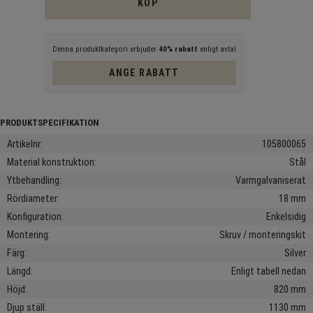
KÖP
Denna produktkategori erbjuder
40% rabatt
enligt avtal
ANGE RABATT
Artikelnr
105800065
Material konstruktion
Stål
Ytbehandling
Varmgalvaniserat
Rördiameter
18 mm
Konfiguration
Enkelsidig
Montering
Skruv / monteringskit
Färg
Silver
Längd
Enligt tabell nedan
Höjd
820 mm
Djup ställ
1130 mm