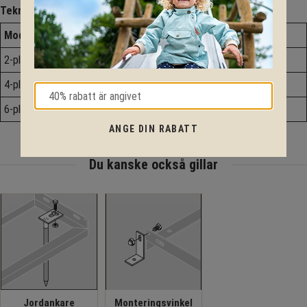
Teknisk data:
Modell
Längd
Vikt
2-platser
700 mm
20,0 kg
4-platser
1400 mm
39,0 kg
6-platser
2100 mm
59,0 kg
ANGE DIN RABATT
Du kanske också gillar
Jordankare
Monteringsvinkel