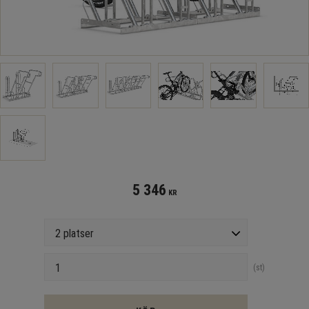
5 346
KR
Antal platser
Antal
st