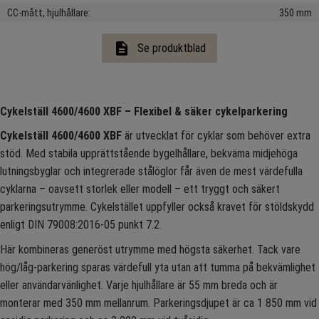
CC-mått, hjulhållare
350 mm
description
Se produktblad
Cykelställ 4600/4600 XBF – Flexibel & säker cykelparkering
Cykelställ 4600/4600 XBF
är utvecklat för cyklar som behöver extra
stöd. Med stabila upprättstående bygelhållare, bekväma midjehöga
lutningsbyglar och integrerade stålöglor får även de mest värdefulla
cyklarna – oavsett storlek eller modell – ett tryggt och säkert
parkeringsutrymme. Cykelstället uppfyller också kravet för stöldskydd
enligt DIN 79008:2016-05 punkt 7.2.
Här kombineras generöst utrymme med högsta säkerhet. Tack vare
hög/låg-parkering sparas värdefull yta utan att tumma på bekvämlighet
eller användarvänlighet. Varje hjulhållare är 55 mm breda och är
monterar med 350 mm mellanrum. Parkeringsdjupet är ca 1 850 mm vid