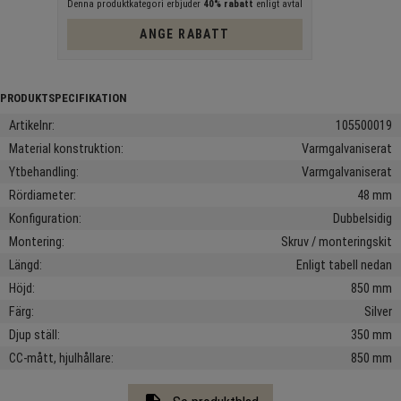
Denna produktkategori erbjuder
40% rabatt
enligt avtal
ANGE RABATT
Artikelnr
105500019
Material konstruktion
Varmgalvaniserat
Ytbehandling
Varmgalvaniserat
Rördiameter
48 mm
Konfiguration
Dubbelsidig
Montering
Skruv / monteringskit
Längd
Enligt tabell nedan
Höjd
850 mm
Färg
Silver
Djup ställ
350 mm
CC-mått, hjulhållare
850 mm