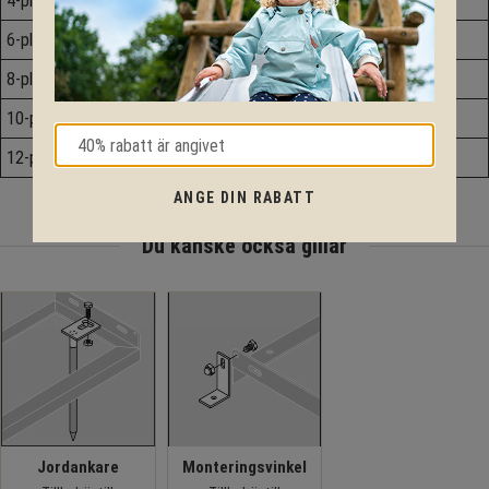
4-platser
1700 mm
31,4 kg
6-platser
2550 mm
48,0 kg
8-platser
3400 mm
62,8 kg
10-platser
4250 mm
79,4 kg
12-platser
5100 mm
94,2 kg
ANGE DIN RABATT
Du kanske också gillar
Jordankare
Monteringsvinkel