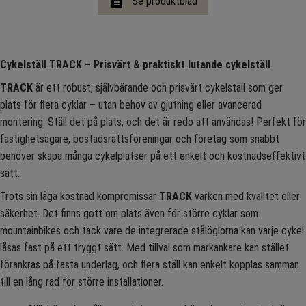
description
Se produktblad
Cykelställ TRACK – Prisvärt & praktiskt lutande cykelställ
TRACK
är ett robust, självbärande och prisvärt cykelställ som ger
plats för flera cyklar – utan behov av gjutning eller avancerad
montering. Ställ det på plats, och det är redo att användas! Perfekt för
fastighetsägare, bostadsrättsföreningar och företag som snabbt
behöver skapa många cykelplatser på ett enkelt och kostnadseffektivt
sätt.
Trots sin låga kostnad kompromissar
TRACK
varken med kvalitet eller
säkerhet. Det finns gott om plats även för större cyklar som
mountainbikes och tack vare de integrerade stålöglorna kan varje cykel
låsas fast på ett tryggt sätt. Med tillval som markankare kan stället
förankras på fasta underlag, och flera ställ kan enkelt kopplas samman
till en lång rad för större installationer.