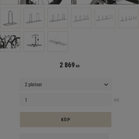
2 869
KR
Antal platser
Antal
st
KÖP