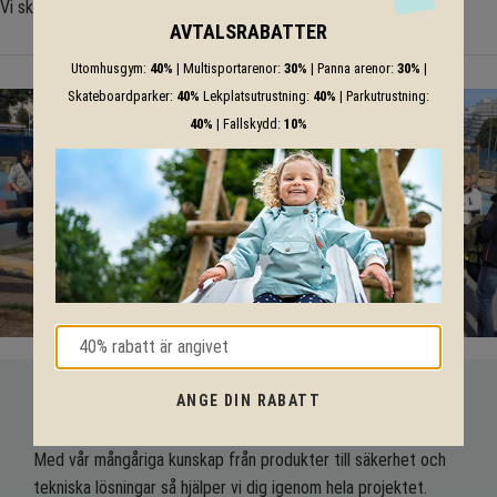
Vi skickar med sitsar enligt ditt val!
AVTALSRABATTER
Utomhusgym:
40%
| Multisportarenor:
30%
| Panna arenor:
30%
|
Skateboardparker:
40%
Lekplatsutrustning:
40%
| Parkutrustning:
40%
| Fallskydd:
10%
ANGE DIN RABATT
VI HJÄLPER DIG HELA VÄGEN!
Med vår mångåriga kunskap från produkter till säkerhet och
tekniska lösningar så hjälper vi dig igenom hela projektet.