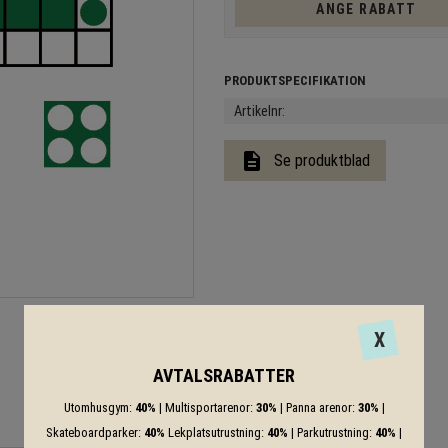
ANGE RABATT
Artikelnr
description
Se produktblad
X
AVTALSRABATTER
Utomhusgym:
40%
| Multisportarenor:
30%
| Panna arenor:
30%
|
Skateboardparker:
40%
Lekplatsutrustning:
40%
| Parkutrustning:
40%
|