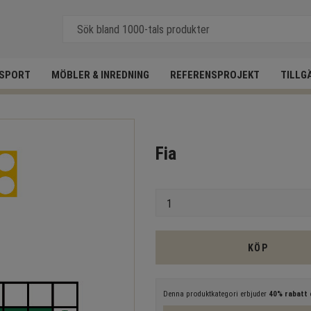
SPORT
MÖBLER & INREDNING
REFERENSPROJEKT
TILLG
Fia
Antal
KÖP
Denna produktkategori erbjuder
40% rabatt
e