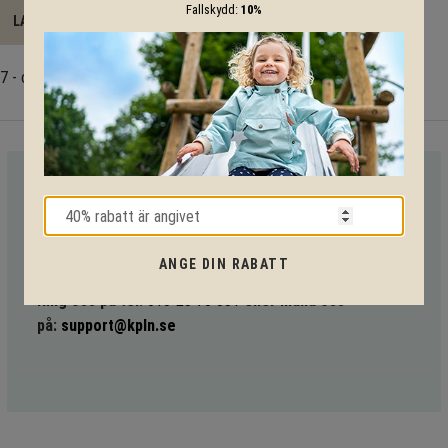
Fallskydd:
10%
LADDA NER
- offentlig miljö
VI HJÄLPER DIG HELA VÄGEN!
Med vår mångåriga kunskap från produkter till säkerhet och
tekniska lösningar så hjälper vi dig igenom hela projektet.
ANGE DIN RABATT
Ring oss på tel:
010-20 70 001
eller maila oss
på:
support@kpln.se