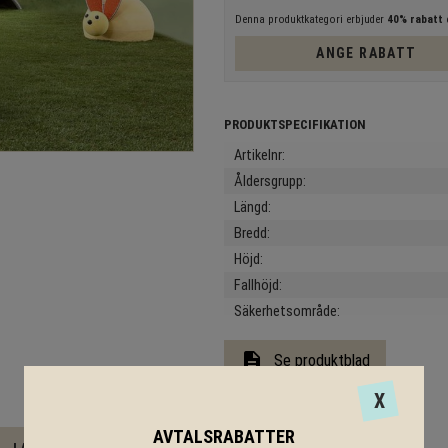
Denna produktkategori erbjuder
40% rabatt
e
ANGE RABATT
Artikelnr
Åldersgrupp
Längd
Bredd
Höjd
Fallhöjd
Säkerhetsområde
description
Se produktblad
X
AVTALSRABATTER