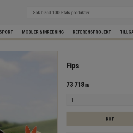
SPORT
MÖBLER & INREDNING
REFERENSPROJEKT
TILLG
Fips
73 718
KR
Antal
KÖP