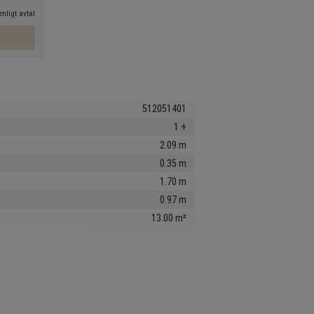
nligt avtal
512051401
1 +
2.09 m
0.35 m
1.70 m
0.97 m
13.00 m²