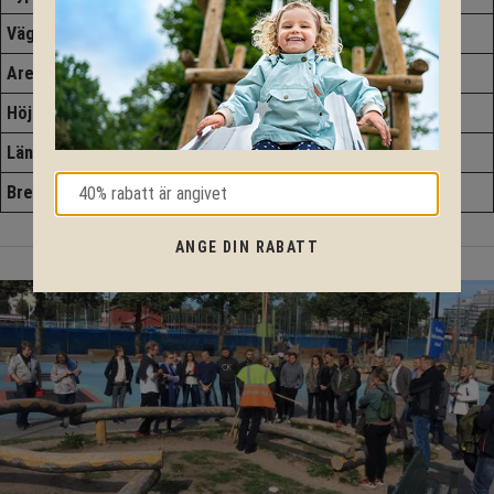
Väggtjocklek
28 mm
Area
8,9 m2
Höjd
2,51 m
Längd
2,4 m
Bredd
3,9 m
ANGE DIN RABATT