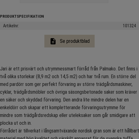
Artikelnr
101324
description
Se produktblad
Jari är ett prisvärt och utrymmessmart förråd från Palmako. Det finns i
två olika storlekar (8,9 m2 och 14,5 m2) och har två rum. En större del
med pardörr som ger perfekt förvaring av större trädgårdsmaskiner,
cyklar, trädgårdsmöbler och övriga säsongsbetonade saker som kräver
en säker och skyddad förvaring. Den andra lite mindre delen har en
enkeldörr och skapar ett kompletterande förvaringsutrymme för
mindre som trädgårdsredskap eller uteleksaker som går smidigare att
plocka ut och in.
Förrådet är tillverkat i långsamtväxande nordisk gran som är ett hållbart
material med hög kvalitet och särskilt anpassat för de svenska tuffa