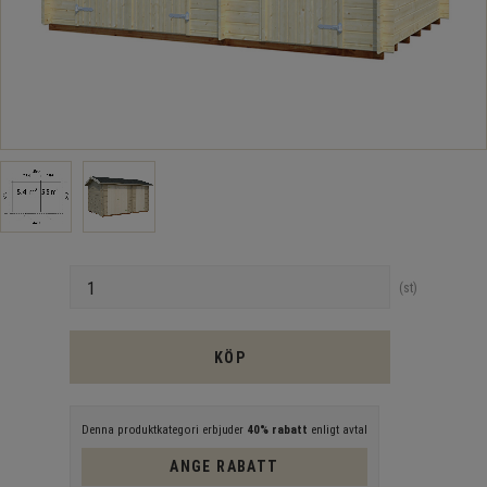
Antal
st
KÖP
Denna produktkategori erbjuder
40% rabatt
enligt avtal
ANGE RABATT