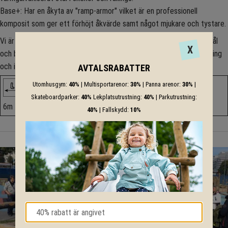
Base+: Har en åkyta av "ramp-armor" vilket är en professionell
komposit som ger ett förhöjt åkvärde samt något mjukare och tystare.
Vi är flexibla och kan ta fram alternativ som passar just ert önskemål
X
och behov och vi kommer mer än gärna till Er för att utföra montering
och installation.
AVTALSRABATTER
Utomhusgym:
40%
| Multisportarenor:
30%
| Panna arenor:
30%
|
Skateboardparker:
40%
Lekplatsutrustning:
40%
| Parkutrustning:
6m
9.9m
1.7m
40%
| Fallskydd:
10%