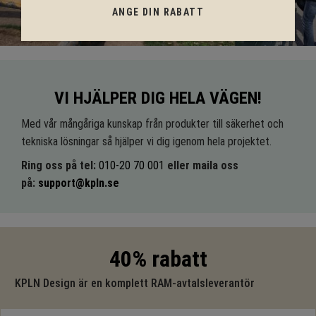
ANGE DIN RABATT
VI HJÄLPER DIG HELA VÄGEN!
Med vår mångåriga kunskap från produkter till säkerhet och
tekniska lösningar så hjälper vi dig igenom hela projektet.
Ring oss på tel:
010-20 70 001
eller maila oss
på:
support@kpln.se
40% rabatt
KPLN Design är en komplett RAM-avtalsleverantör