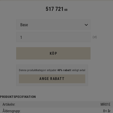
517 721
KR
Version
Antal
st
KÖP
Denna produktkategori erbjuder
40% rabatt
enligt avtal
ANGE RABATT
Artikelnr
MR01E
Åldersgrupp
8+ år