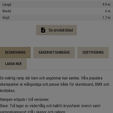
Längd
9.9 m
Bredd
6 m
Höjd
1.7 m
description
Se produktblad
BESKRIVNING
SÄKERHETSOMRÅDE
CERTIFIERING
LADDA NER
En mäktig ramp där barn och ungdomar kan samlas. Våra populära
skateparker är mångsidiga och passar både för skateboard, BMX och
kickbikes.
Rampen erbjuds i två versioner:
Base: Två lager av vädertålig och halkfri kryssfanér överst samt
varmgalvaniserat stål i skenor och railings.