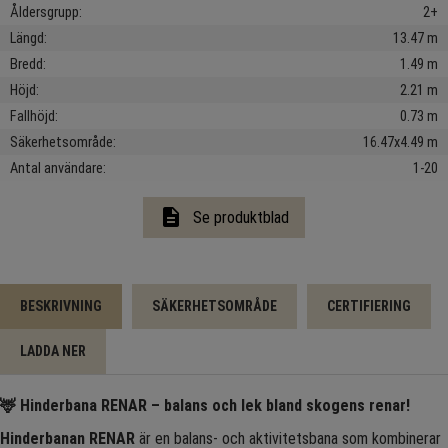
Åldersgrupp
2+
Längd
13.47 m
Bredd
1.49 m
Höjd
2.21 m
Fallhöjd
0.73 m
Säkerhetsområde
16.47x4.49 m
Antal användare
1-20
description
Se produktblad
BESKRIVNING
SÄKERHETSOMRÅDE
CERTIFIERING
LADDA NER
🦌
Hinderbana RENAR – balans och lek bland skogens renar!
Hinderbanan RENAR
är en balans- och aktivitetsbana som kombinerar