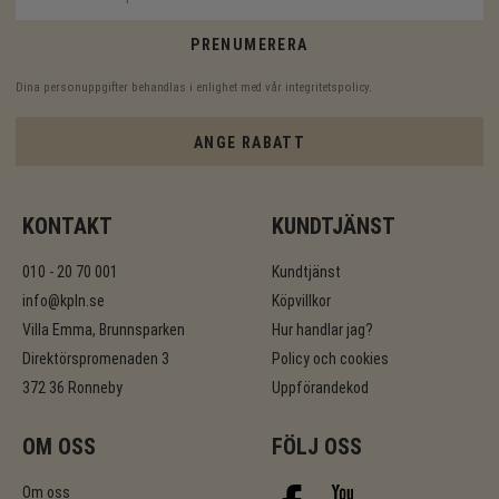
PRENUMERERA
Dina personuppgifter behandlas i enlighet med vår
integritetspolicy
.
ANGE RABATT
KONTAKT
KUNDTJÄNST
010 - 20 70 001
Kundtjänst
info@kpln.se
Köpvillkor
Villa Emma, Brunnsparken
Hur handlar jag?
Direktörspromenaden 3
Policy och cookies
372 36 Ronneby
Uppförandekod
OM OSS
FÖLJ OSS
Om oss