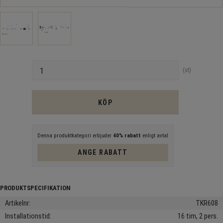
Antal
st
KÖP
Denna produktkategori erbjuder
40% rabatt
enligt avtal
ANGE RABATT
Artikelnr
TKR608
Installationstid
16 tim, 2 pers.