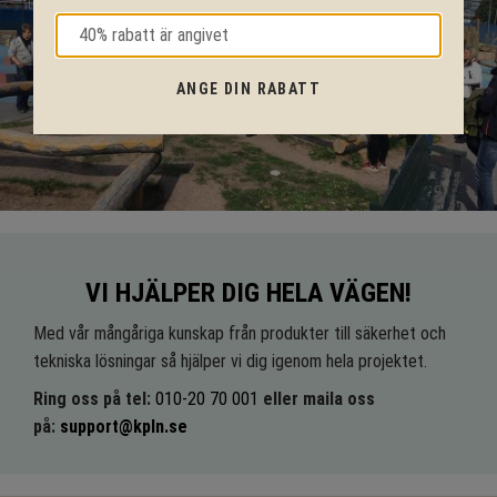
ANGE DIN RABATT
VI HJÄLPER DIG HELA VÄGEN!
Med vår mångåriga kunskap från produkter till säkerhet och
tekniska lösningar så hjälper vi dig igenom hela projektet.
Ring oss på tel:
010-20 70 001
eller maila oss
på:
support@kpln.se