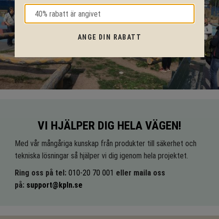
ANGE DIN RABATT
VI HJÄLPER DIG HELA VÄGEN!
Med vår mångåriga kunskap från produkter till säkerhet och
tekniska lösningar så hjälper vi dig igenom hela projektet.
Ring oss på tel:
010-20 70 001
eller maila oss
på:
support@kpln.se