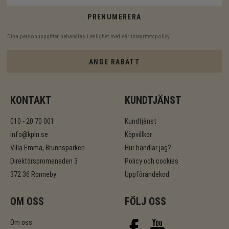
PRENUMERERA
Dina personuppgifter behandlas i enlighet med vår
integritetspolicy
.
ANGE RABATT
KONTAKT
KUNDTJÄNST
010 - 20 70 001
Kundtjänst
info@kpln.se
Köpvillkor
Villa Emma, Brunnsparken
Hur handlar jag?
Direktörspromenaden 3
Policy och cookies
372 36 Ronneby
Uppförandekod
OM OSS
FÖLJ OSS
Om oss