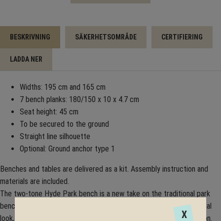
BESKRIVNING
SÄKERHETSOMRÅDE
CERTIFIERING
LADDA NER
Widths: 195 cm and 165 cm
7 bench planks: 180/150 x 10 x 4.7 cm
Seat height: 45 cm
To be secured to the ground
Straight line silhouette
Optional: Ground anchor type 1
Benches and tables are delivered as a kit. Assembly instruction and
materials are included.
The two-tone Hyde Park bench is a new take on the traditional park
bench design. With clean, minimalist lines and a fresh, unconventional
X
look, the Hyde Park range is a perfect balance of form and function.