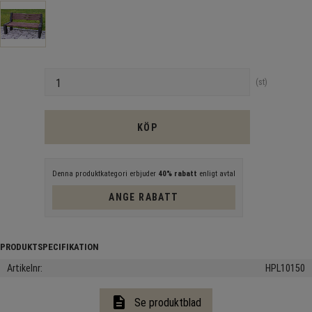
Antal
st
KÖP
Denna produktkategori erbjuder
40% rabatt
enligt avtal
ANGE RABATT
Artikelnr
HPL10150
description
Se produktblad