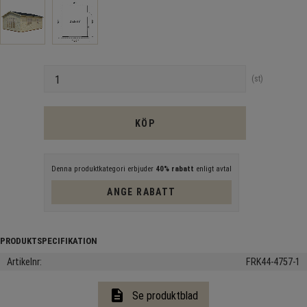
Antal
st
KÖP
Denna produktkategori erbjuder
40% rabatt
enligt avtal
ANGE RABATT
Artikelnr
FRK44-4757-1
description
Se produktblad