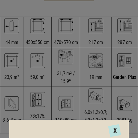
44 mm
450x550 cm
470x570 cm
217 cm
287 cm
31,7 m² /
23,9 m²
59,0 m³
19 mm
Garden Plus
15,9º
6,0x1,2x0,7;
73x175,
3-6-3 mm
119x89 cm
5,3x1,2x0,3;
2081 kg
114x186 cm
2,5x1,2x0,4 m
X