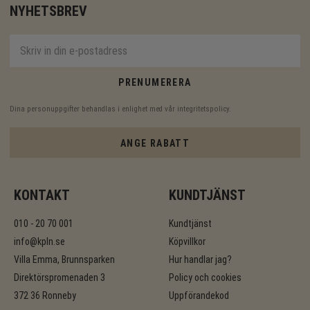
NYHETSBREV
PRENUMERERA
Dina personuppgifter behandlas i enlighet med vår
integritetspolicy
.
ANGE RABATT
KONTAKT
KUNDTJÄNST
010 - 20 70 001
Kundtjänst
info@kpln.se
Köpvillkor
Villa Emma, Brunnsparken
Hur handlar jag?
Direktörspromenaden 3
Policy och cookies
372 36 Ronneby
Uppförandekod