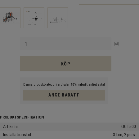
Antal
st
KÖP
Denna produktkategori erbjuder
40% rabatt
enligt avtal
ANGE RABATT
Artikelnr
OCT500
Installationstid
3 tim, 2 pers.