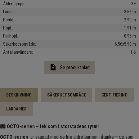
Åldersgrupp
3+
Längd
3.56 m
Bredd
2.90 m
Höjd
1.91 m
Fallhöjd
0.95 m
Säkerhetsområde
6.56x5.90 m
Antal användare
1-6
description
Se produktblad
BESKRIVNING
SÄKERHETSOMRÅDE
CERTIFIERING
LADDA NER
🏙️
OCTO-serien – lek som i storstadens rytm!
OCTO-serien
är skapad med de lite äldre barnen i åtanke – de som