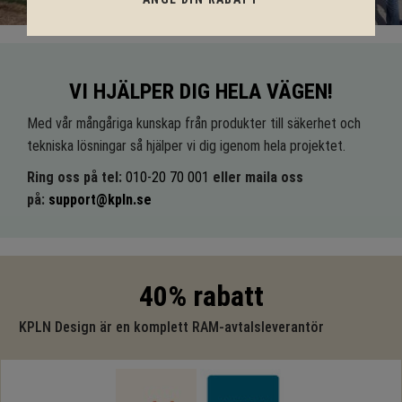
VI HJÄLPER DIG HELA VÄGEN!
Med vår mångåriga kunskap från produkter till säkerhet och
tekniska lösningar så hjälper vi dig igenom hela projektet.
Ring oss på tel:
010-20 70 001
eller maila oss
på:
support@kpln.se
40% rabatt
KPLN Design är en komplett RAM-avtalsleverantör