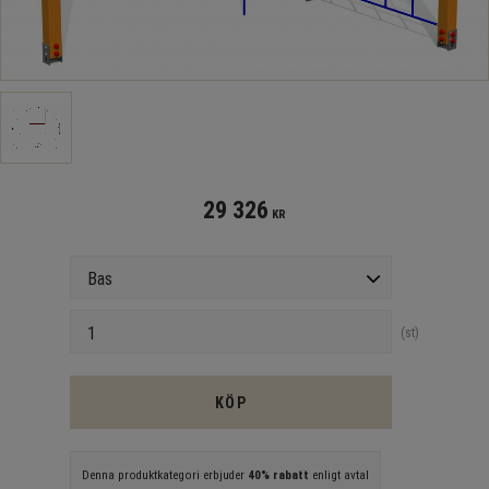
29 326
KR
Version
Antal
st
KÖP
Denna produktkategori erbjuder
40% rabatt
enligt avtal