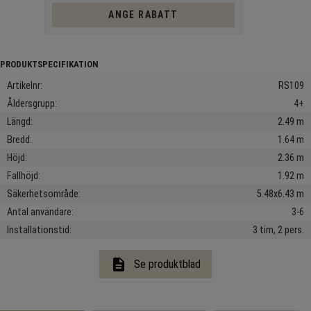
ANGE RABATT
Artikelnr
RS109
Åldersgrupp
4+
Längd
2.49 m
Bredd
1.64 m
Höjd
2.36 m
Fallhöjd
1.92 m
Säkerhetsområde
5.48x6.43 m
Antal användare
3-6
Installationstid
3 tim, 2 pers.
description
Se produktblad