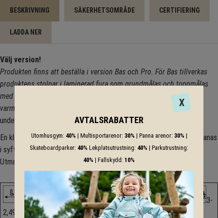
BESKRIVNING
SÄKERHETSOMRÅDE
CERTIFIERING
LADDA NER
Välj version!
Produkten finns att beställa i version Bas och Pro. För Bas tillverkas
produktens stolpar i laminerad fura som grundmålas och toppmålas
med två beslag.
Rep med stålkärna och s
tålrör som har
X
varmgalvaniserats och pulverlackerats.
Pro-versionen är det
AVTALSRABATTER
underhållsfria alternativet som tillverkas med aluminiumstolpar.
Utomhusgym:
40%
| Multisportarenor:
30%
| Panna arenor:
30%
|
En klätterutmaning som är avsedd för barn i skolåldern. Barnen utmanas
Skateboardparker:
40%
Lekplatsutrustning:
40%
| Parkutrustning:
i syfte att utveckla sina fysiska färdigheter.
40%
| Fallskydd:
10%
Utmaningar: Klättring i ringar, lian och vertikalt nät.
3-
2,49m
1,64m
2,25m
1,92m
4+
6