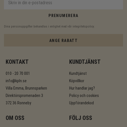
PRENUMERERA
Dina personuppgifter behandlas i enlighet med vår
integritetspolicy
.
ANGE RABATT
KONTAKT
KUNDTJÄNST
010 - 20 70 001
Kundtjänst
info@kpln.se
Köpvillkor
Villa Emma, Brunnsparken
Hur handlar jag?
Direktörspromenaden 3
Policy och cookies
372 36 Ronneby
Uppförandekod
OM OSS
FÖLJ OSS