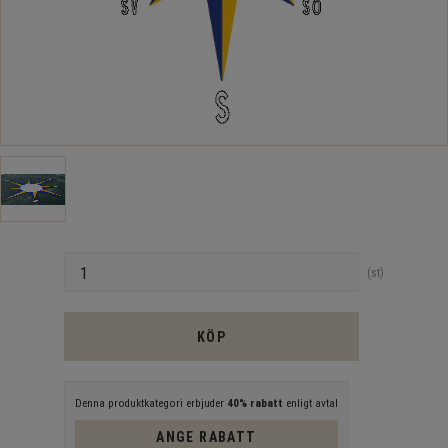
Antal
st
KÖP
Denna produktkategori erbjuder
40% rabatt
enligt avtal
ANGE RABATT