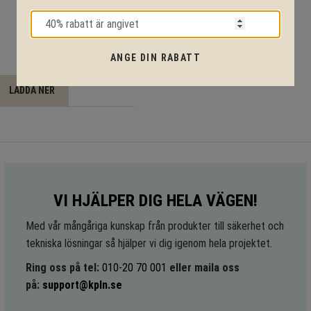
ANGE DIN RABATT
LADDA NER
VI HJÄLPER DIG HELA VÄGEN!
Med vår mångåriga kunskap från produkter till säkerhet och
tekniska lösningar så hjälper vi dig igenom hela projektet.
Ring oss på tel:
010-20 70 001
eller maila oss
på:
support@kpln.se