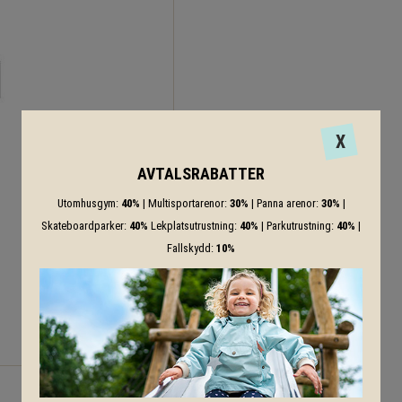
X
AVTALSRABATTER
Utomhusgym:
40%
| Multisportarenor:
30%
| Panna arenor:
30%
|
Skateboardparker:
40%
Lekplatsutrustning:
40%
| Parkutrustning:
40%
|
Fallskydd:
10%