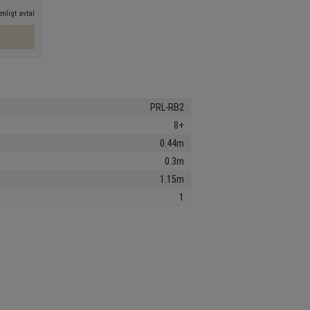
nligt avtal
PRL-RB2
8+
0.44m
0.3m
1.15m
1