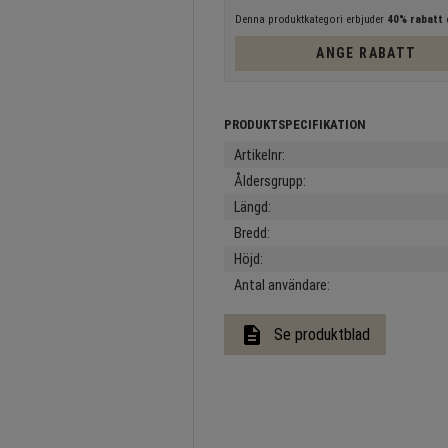
Denna produktkategori erbjuder
40% rabatt
e
ANGE RABATT
Artikelnr
Åldersgrupp
Längd
Bredd
Höjd
Antal användare
description
Se produktblad