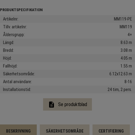
Artikelnr
MM119-PE
Tillv. artikelnr
MM119
Åldersgrupp
4+
Längd
8.63 m
Bredd
3.08 m
Höjd
4.05 m
Fallhöjd
1.55 m
Säkerhetsområde
6.12x12.63 m
Antal användare
8-16
Installationstid
24 tim, 2 pers.
description
Se produktblad
BESKRIVNING
SÄKERHETSOMRÅDE
CERTIFIERING