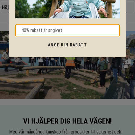
Höjd
3,71 m
ANGE DIN RABATT
VI HJÄLPER DIG HELA VÄGEN!
Med vår mångåriga kunskap från produkter till säkerhet och