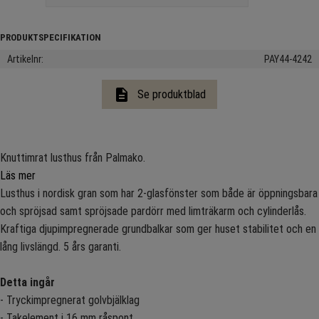
Artikelnr
PAY44-4242
description
Se produktblad
Knuttimrat lusthus från Palmako.
Läs mer
Lusthus i nordisk gran som har 2-glasfönster som både är öppningsbara
och spröjsad samt spröjsade pardörr med limträkarm och cylinderlås.
Kraftiga djupimpregnerade grundbalkar som ger huset stabilitet och en
lång livslängd. 5 års garanti.
Detta ingår
- Tryckimpregnerat golvbjälklag
- Takelement i 16 mm råspont