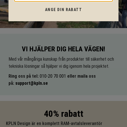
ANGE DIN RABATT
VI HJÄLPER DIG HELA VÄGEN!
Med vår mångåriga kunskap från produkter till säkerhet och
tekniska lösningar så hjälper vi dig igenom hela projektet.
Ring oss på tel:
010-20 70 001
eller maila oss
på:
support@kpln.se
40% rabatt
KPLN Design är en komplett RAM-avtalsleverantör