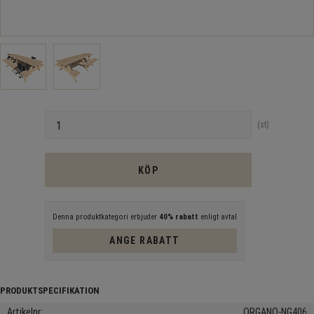
Antal
st
KÖP
Denna produktkategori erbjuder
40% rabatt
enligt avtal
ANGE RABATT
Artikelnr
ORGANO-NG406