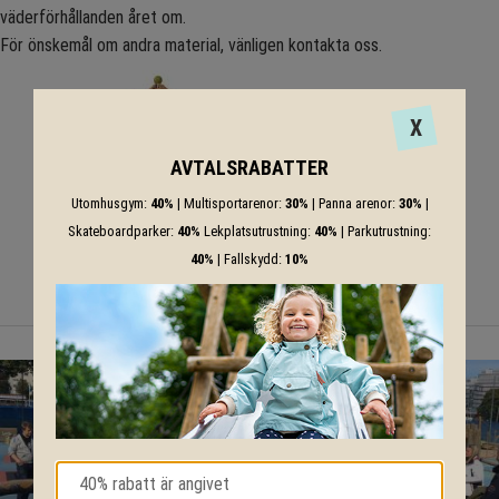
väderförhållanden året om.
För önskemål om andra material, vänligen kontakta oss.
X
AVTALSRABATTER
Utomhusgym:
40%
| Multisportarenor:
30%
| Panna arenor:
30%
|
Skateboardparker:
40%
Lekplatsutrustning:
40%
| Parkutrustning:
40%
| Fallskydd:
10%