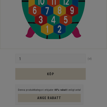
Antal
st
KÖP
Denna produktkategori erbjuder
40% rabatt
enligt avtal
ANGE RABATT