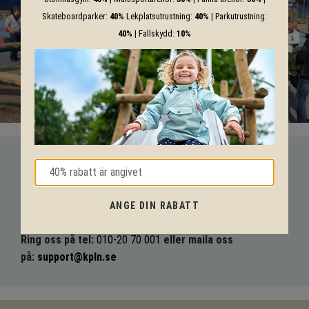
Skateboardparker:
40%
Lekplatsutrustning:
40%
| Parkutrustning:
40%
| Fallskydd:
10%
VI HJÄLPER DIG HELA VÄGEN!
Med vår mångåriga kunskap från produkter till säkerhet och
ANGE DIN RABATT
tekniska lösningar så hjälper vi dig igenom hela projektet.
Ring oss på tel:
010-20 70 001
eller maila oss
på:
support@kpln.se