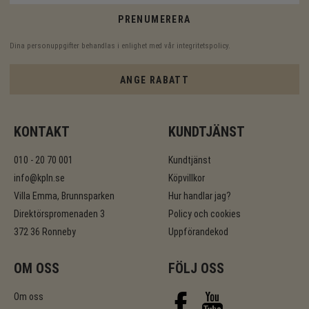
PRENUMERERA
Dina personuppgifter behandlas i enlighet med vår
integritetspolicy
.
ANGE RABATT
KONTAKT
KUNDTJÄNST
010 - 20 70 001
Kundtjänst
info@kpln.se
Köpvillkor
Villa Emma, Brunnsparken
Hur handlar jag?
Direktörspromenaden 3
Policy och cookies
372 36 Ronneby
Uppförandekod
OM OSS
FÖLJ OSS
Om oss