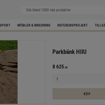
SPORT
MÖBLER & INREDNING
REFERENSPROJEKT
TILLG
Parkbänk HIIU
8 625
KR
Antal
KÖP