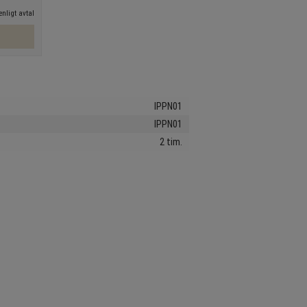
nligt avtal
IPPN01
IPPN01
2 tim.