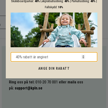
Skateboardparker:
40%
Lekplatsutrustning:
40%
| Parkutrustning:
40%
|
Fallskydd:
10%
m
VI HJÄLPER DIG HELA VÄGEN!
Med vår mångåriga kunskap från produkter till säkerhet och
ANGE DIN RABATT
tekniska lösningar så hjälper vi dig igenom hela projektet.
Ring oss på tel:
010-20 70 001
eller maila oss
på:
support@kpln.se