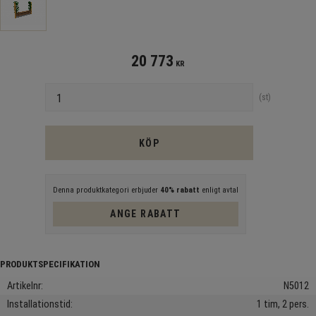
20 773
KR
Antal
st
KÖP
Denna produktkategori erbjuder
40% rabatt
enligt avtal
ANGE RABATT
Artikelnr
N5012
Installationstid
1 tim, 2 pers.