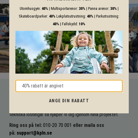
Utomhusgym:
40%
| Multisportarenor:
30%
| Panna arenor:
30%
|
Skateboardparker:
40%
Lekplatsutrustning:
40%
| Parkutrustning:
40%
| Fallskydd:
10%
VI HJÄLPER DIG HELA VÄGEN!
ANGE DIN RABATT
Med vår mångåriga kunskap från produkter till säkerhet och
tekniska lösningar så hjälper vi dig igenom hela projektet.
Ring oss på tel:
010-20 70 001
eller maila oss
på:
support@kpln.se