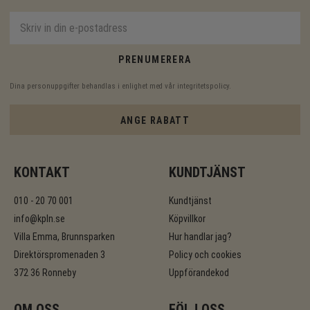
PRENUMERERA
Dina personuppgifter behandlas i enlighet med vår
integritetspolicy
.
ANGE RABATT
KONTAKT
KUNDTJÄNST
010 - 20 70 001
Kundtjänst
info@kpln.se
Köpvillkor
Villa Emma, Brunnsparken
Hur handlar jag?
Direktörspromenaden 3
Policy och cookies
372 36 Ronneby
Uppförandekod
OM OSS
FÖLJ OSS