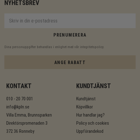
NYHETSBREV
PRENUMERERA
Dina personuppgifter behandlas i enlighet med vår
integritetspolicy
.
ANGE RABATT
KONTAKT
KUNDTJÄNST
010 - 20 70 001
Kundtjänst
info@kpln.se
Köpvillkor
Villa Emma, Brunnsparken
Hur handlar jag?
Direktörspromenaden 3
Policy och cookies
372 36 Ronneby
Uppförandekod