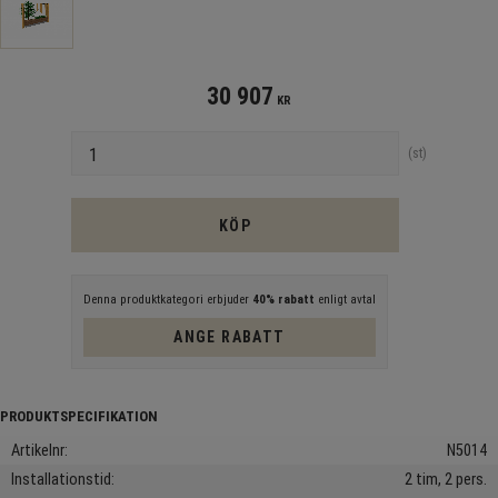
30 907
KR
Antal
st
KÖP
Denna produktkategori erbjuder
40% rabatt
enligt avtal
ANGE RABATT
Artikelnr
N5014
Installationstid
2 tim, 2 pers.