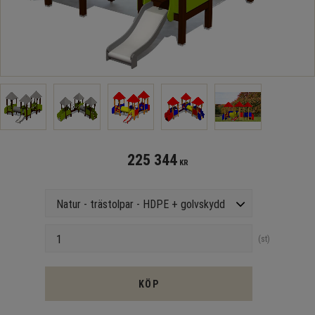
225 344
KR
Version
Antal
st
KÖP