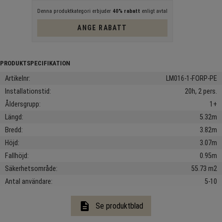
Denna produktkategori erbjuder
40% rabatt
enligt avtal
ANGE RABATT
Artikelnr
LM016-1-FORP-PE
Installationstid
20h, 2 pers.
Åldersgrupp
1+
Längd
5.32m
Bredd
3.82m
Höjd
3.07m
Fallhöjd
0.95m
Säkerhetsområde
55.73 m2
Antal användare
5-10
description
Se produktblad