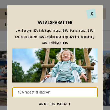
X
BESKRIVNING
SÄKERHETSOMRÅDE
CERTIFIERING
AVTALSRABATTER
LADDA NER
Utomhusgym:
40%
| Multisportarenor:
30%
| Panna arenor:
30%
|
Skateboardparker:
40%
Lekplatsutrustning:
40%
| Parkutrustning:
40%
| Fallskydd:
10%
ANGE DIN RABATT