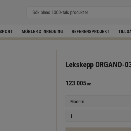
SPORT
MÖBLER & INREDNING
REFERENSPROJEKT
TILLG
Lekskepp ORGANO-0
123 005
KR
Version
Antal