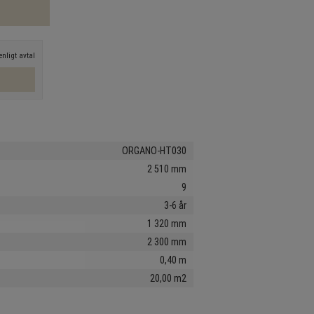
nligt avtal
ORGANO-HT030
2 510 mm
9
3-6 år
1 320 mm
2 300 mm
0,40 m
20,00 m2