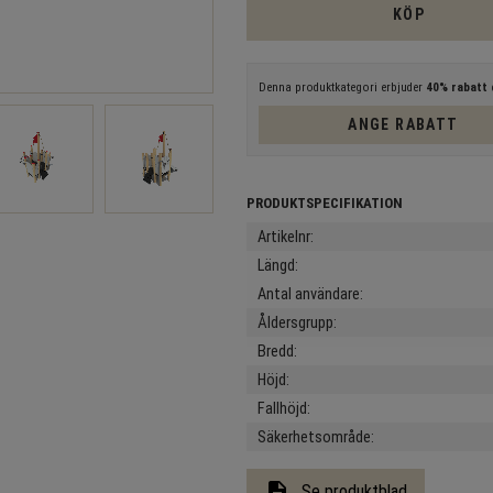
KÖP
Denna produktkategori erbjuder
40% rabatt
e
ANGE RABATT
Artikelnr
Längd
Antal användare
Åldersgrupp
Bredd
Höjd
Fallhöjd
Säkerhetsområde
description
Se produktblad