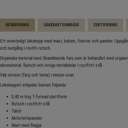
BESKRIVNING
SÄKERHETSOMRÅDE
CERTIFIERING
Ett äventyrligt lekskepp med mast, kulram, fönster och paneler. Uppgån
och nedgång i rostfri rutsch.
Organiska material med Skandinavisk furu som är behandlat med org
skivmaterial. Rutsch och övriga metalldelar i rostfritt stål.
Välj version (färg och tema) i menyn ovan.
Lekskeppet erbjuder barnen följande:
0,40 m hög T-formad plattform
Rutsch i rostfritt stål
Talrör
Aktivitetspaneler
Mast med flagga