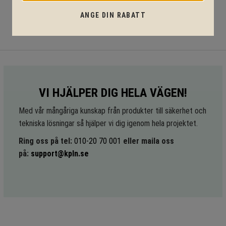
ANGE DIN RABATT
VI HJÄLPER DIG HELA VÄGEN!
Med vår mångåriga kunskap från produkter till säkerhet och
tekniska lösningar så hjälper vi dig igenom hela projektet.
Ring oss på tel:
010-20 70 001
eller maila oss
på:
support@kpln.se