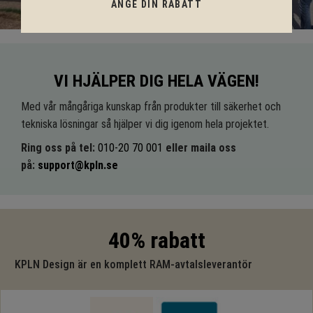
ANGE DIN RABATT
VI HJÄLPER DIG HELA VÄGEN!
Med vår mångåriga kunskap från produkter till säkerhet och
tekniska lösningar så hjälper vi dig igenom hela projektet.
Ring oss på tel:
010-20 70 001
eller maila oss
på:
support@kpln.se
40% rabatt
KPLN Design är en komplett RAM-avtalsleverantör