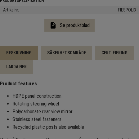
Artikelnr
FIESPOLI3
description
Se produktblad
BESKRIVNING
SÄKERHETSOMRÅDE
CERTIFIERING
LADDA NER
Product features
HDPE panel construction
Rotating steering wheel
Polycarbonate rear view mirror
Stainless steel fasteners
Recycled plastic posts also available