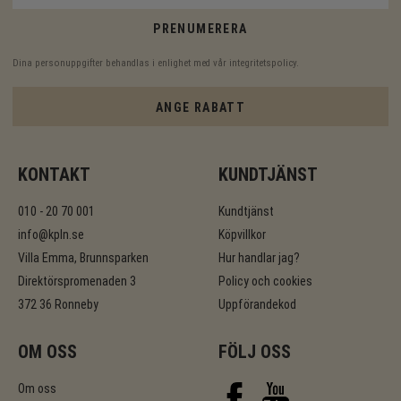
PRENUMERERA
Dina personuppgifter behandlas i enlighet med vår
integritetspolicy
.
ANGE RABATT
KONTAKT
KUNDTJÄNST
010 - 20 70 001
Kundtjänst
info@kpln.se
Köpvillkor
Villa Emma, Brunnsparken
Hur handlar jag?
Direktörspromenaden 3
Policy och cookies
372 36 Ronneby
Uppförandekod
OM OSS
FÖLJ OSS
Om oss