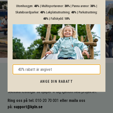
Utomhusgym:
40%
| Multisportarenor:
30%
| Panna arenor:
30%
|
Skateboardparker:
40%
Lekplatsutrustning:
40%
| Parkutrustning:
40%
| Fallskydd:
10%
VI HJÄLPER DIG HELA VÄGEN!
ANGE DIN RABATT
Med vår mångåriga kunskap från produkter till säkerhet och
tekniska lösningar så hjälper vi dig igenom hela projektet.
Ring oss på tel:
010-20 70 001
eller maila oss
på:
support@kpln.se