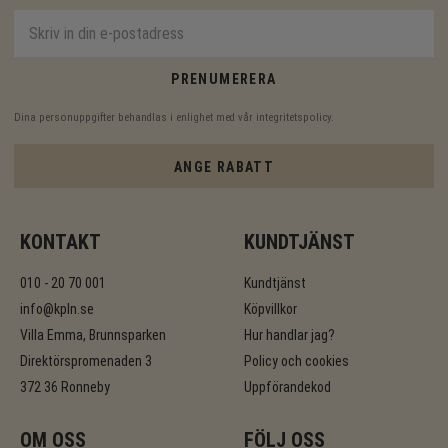
PRENUMERERA
Dina personuppgifter behandlas i enlighet med vår
integritetspolicy
.
ANGE RABATT
KONTAKT
KUNDTJÄNST
010 - 20 70 001
Kundtjänst
info@kpln.se
Köpvillkor
Villa Emma, Brunnsparken
Hur handlar jag?
Direktörspromenaden 3
Policy och cookies
372 36 Ronneby
Uppförandekod
OM OSS
FÖLJ OSS