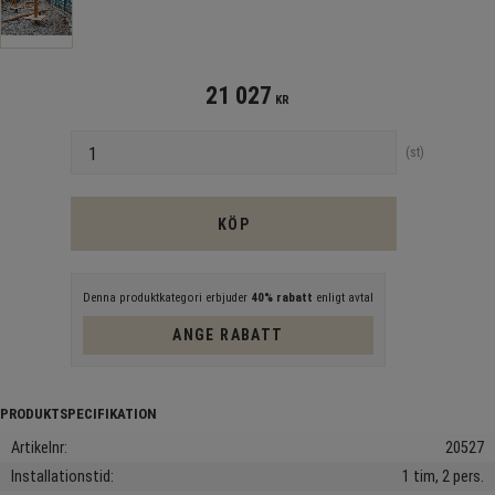
21 027
KR
Antal
st
KÖP
Denna produktkategori erbjuder
40% rabatt
enligt avtal
ANGE RABATT
Artikelnr
20527
Installationstid
1 tim, 2 pers.