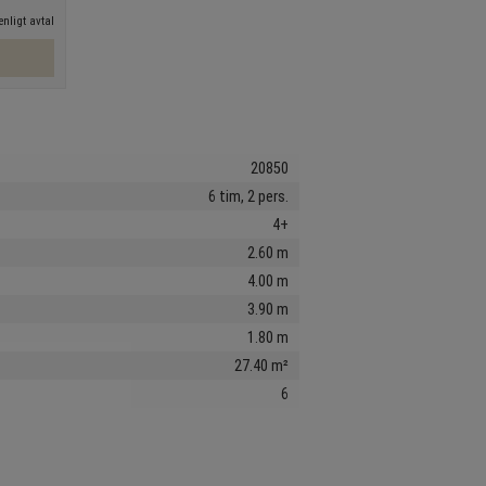
nligt avtal
20850
6 tim, 2 pers.
4+
2.60 m
4.00 m
3.90 m
1.80 m
27.40 m²
6