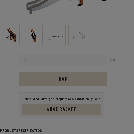
Antal
st
KÖP
Denna produktkategori erbjuder
40% rabatt
enligt avtal
ANGE RABATT