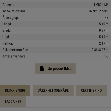
Artikelnr
LM504-MF
Installationstid
16 tim, 2 pers.
Åldersgrupp
4+
Längd
5.45 m
Bredd
0.97 m
Höjd
5.14 m
Fallhöjd
2.17 m
Säkerhetsområde
9.36x3.97 m
Antal användare
1-5
description
Se produktblad
BESKRIVNING
SÄKERHETSOMRÅDE
CERTIFIERING
LADDA NER