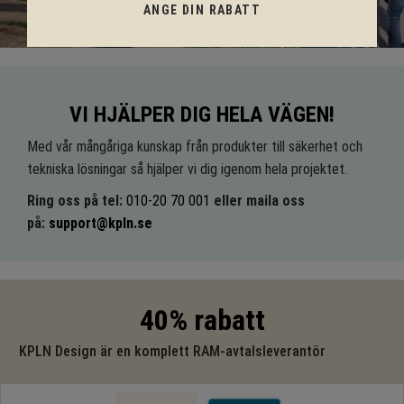
ANGE DIN RABATT
VI HJÄLPER DIG HELA VÄGEN!
Med vår mångåriga kunskap från produkter till säkerhet och
tekniska lösningar så hjälper vi dig igenom hela projektet.
Ring oss på tel:
010-20 70 001
eller maila oss
på:
support@kpln.se
40% rabatt
KPLN Design är en komplett RAM-avtalsleverantör