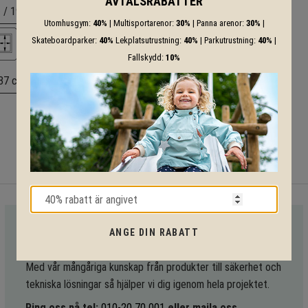
AVTALSRABATTER
 / 19,2º
19 mm
Utomhusgym:
40%
| Multisportarenor:
30%
| Panna arenor:
30%
|
Skateboardparker:
40%
Lekplatsutrustning:
40%
| Parkutrustning:
40%
|
Fallskydd:
10%
87 cm
4,5x1,2x0,7 m
ANGE DIN RABATT
VI HJÄLPER DIG HELA VÄGEN!
Med vår mångåriga kunskap från produkter till säkerhet och
tekniska lösningar så hjälper vi dig igenom hela projektet.
Ring oss på tel:
010-20 70 001
eller maila oss