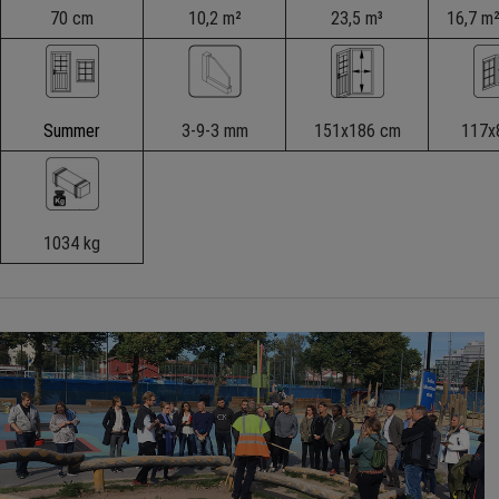
70 cm
10,2 m²
23,5 m³
16,7 m²
Summer
3-9-3 mm
151x186 cm
117x
1034 kg