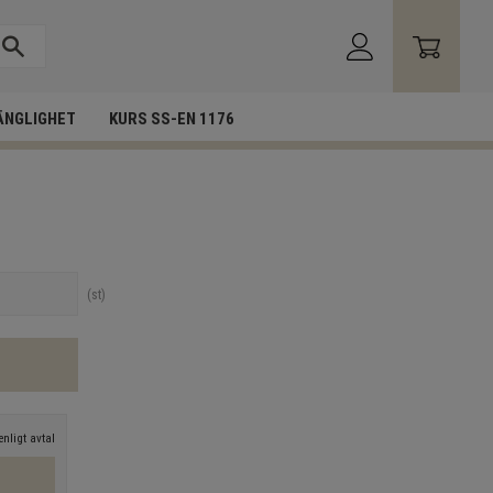
ÄNGLIGHET
KURS SS-EN 1176
st
nligt avtal