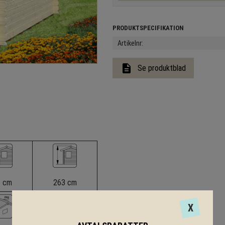
Artikelnr
description
Se produktblad
5 cm
263 cm
X