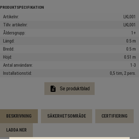
Artikelnr
LKL001
Tillv. artikelnr
LKL001
Åldersgrupp
1+
Längd
0.5 m
Bredd
0.5 m
Höjd
0.51 m
Antal användare
1-3
Installationstid
0,5 tim, 2 pers.
description
Se produktblad
BESKRIVNING
SÄKERHETSOMRÅDE
CERTIFIERING
LADDA NER