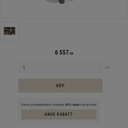
6 557
KR
Antal
st
KÖP
Denna produktkategori erbjuder
40% rabatt
enligt avtal
ANGE RABATT