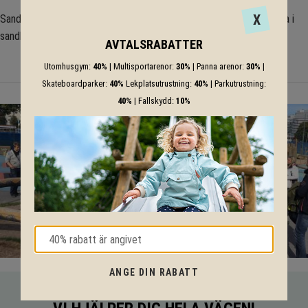
X
Sandbakbord utformad som en blomma. Ett givet lekredskap att ha i
sandlådan!
AVTALSRABATTER
Utomhusgym:
40%
| Multisportarenor:
30%
| Panna arenor:
30%
|
Skateboardparker:
40%
Lekplatsutrustning:
40%
| Parkutrustning:
40%
| Fallskydd:
10%
ANGE DIN RABATT