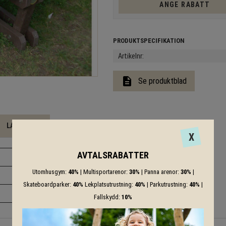
ANGE RABATT
Artikelnr
description
Se produktblad
LADDA NER
X
AVTALSRABATTER
-
Utomhusgym:
40%
| Multisportarenor:
30%
| Panna arenor:
30%
|
-
Skateboardparker:
40%
Lekplatsutrustning:
40%
| Parkutrustning:
40%
|
-
Fallskydd:
10%