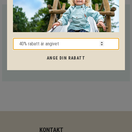
VI HJÄLPER DIG HELA VÄGEN!
Med vår mångåriga kunskap från produkter till säkerhet och
tekniska lösningar så hjälper vi dig igenom hela projektet.
Ring oss på tel:
010-20 70 001
eller maila oss
på:
support@kpln.se
ANGE DIN RABATT
KONTAKT